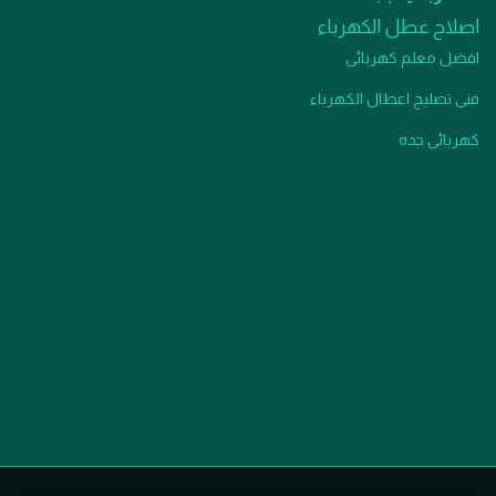
اصلاح عطل الكهرباء
افضل معلم كهربائى
فنى تصليح اعطال الكهرباء
كهربائى جده